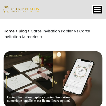
Events
Home
>
Blog
>
Carte Invitation Papier Vs Carte
Invitation Numerique
Packages
Features
About
Contact
Blogs
Tutorial
Login
Signup